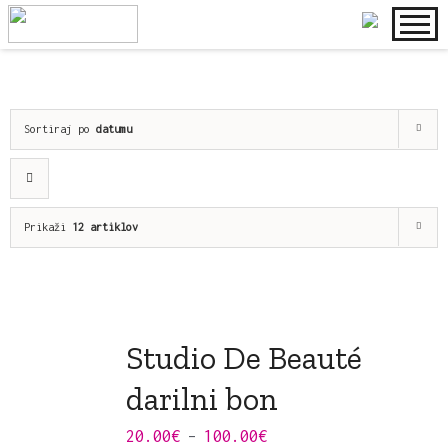
Skip
to
content
Sortiraj po
datumu
Prikaži
12 artiklov
Studio De Beauté
darilni bon
20.00
€
100.00
€
–