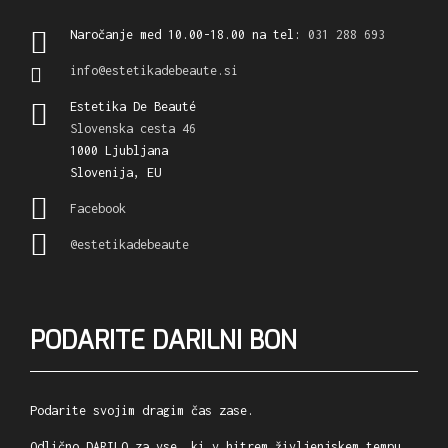
Naročanje med 10.00-18.00 na tel:
031 288 693
info@estetikadebeaute.si
Estetika De Beauté
Slovenska cesta 46
1000 Ljubljana
Slovenija, EU
Facebook
@estetikadebeaute
PODARITE DARILNI BON
Podarite svojim dragim čas zase.
Odlično DARILO za vse, ki v hitrem življenjskem tempu