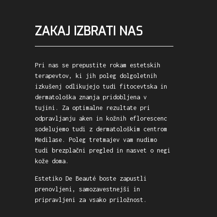
ZAKAJ IZBRATI NAS
Pri nas se prepustite rokam estetskih
terapevtov, ki jih poleg dolgoletnih
izkušenj odlikujejo tudi fitocevtska in
dermatološka znanja pridobljena v
tujini. Za optimalne rezultate pri
odpravljanju aken in kožnih eflorescenc
sodelujemo tudi z dermatološkim centrom
Medilase. Poleg tretmajev vam nudimo
tudi brezplačni pregled in nasvet o negi
kože doma.
Estetiko De Beauté boste zapustli
prenovljeni, samozavestnejši in
pripravljeni za vsako priložnost.