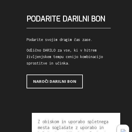
PODARITE DARILNI BON
Podarite svojim dragim čas zase.
Odlično DARILO za vse, ki v hitrem
življenjskem tempu cenijo kombinacijo
sprostitve in učinka.
NAROČI DARILNI BON
Z obiskom in uporabo spletnega
mesta soglašate z uporabo in