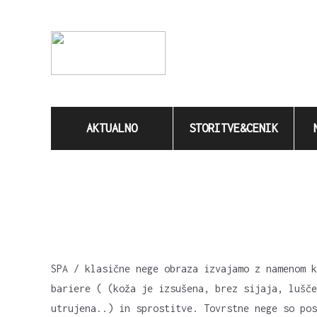
Skip
to
content
Search
for:
AKTUALNO
STORITVE&CENIK
SPA / klasične nege obraza izvajamo z namenom k
bariere ( (koža je izsušena, brez sijaja, lušče
utrujena..) in sprostitve. Tovrstne nege so pos