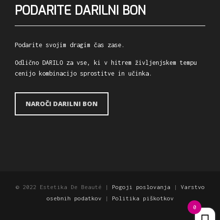
PODARITE DARILNI BON
Podarite svojim dragim čas zase.
Odlično DARILO za vse, ki v hitrem življenjskem tempu
cenijo kombinacijo sprostitve in učinka.
NAROČI DARILNI BON
© 2022 Estetika De Beauté |
Pogoji poslovanja
|
Varstvo
osebnih podatkov
|
Politika piškotkov
0