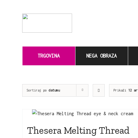
Skip
to
content
Search
for:
TRGOVINA
NEGA OBRAZA
Sortiraj po
datumu
Prikaži
12 ar
Thesera Melting Thread