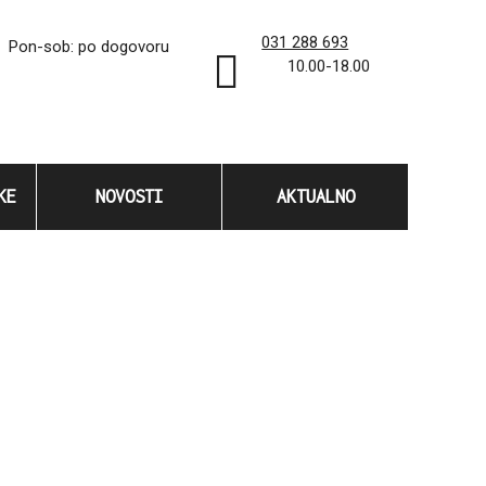
031 288 693
Pon-sob: po dogovoru
10.00-18.00
KE
NOVOSTI
AKTUALNO