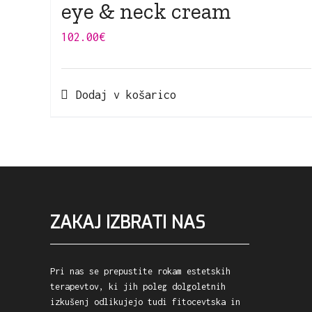
eye & neck cream
102.00
€
Dodaj v košarico
ZAKAJ IZBRATI NAS
Pri nas se prepustite rokam estetskih
terapevtov, ki jih poleg dolgoletnih
izkušenj odlikujejo tudi fitocevtska in