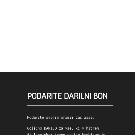
PODARITE DARILNI BON
Podarite svojim dragim čas zase.
Odlično DARILO za vse, ki v hitrem
življenjskem tempu cenijo kombinacijo