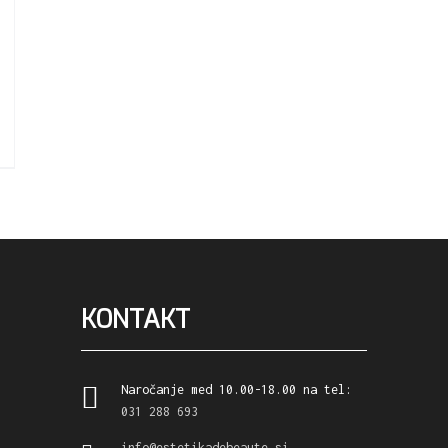
KONTAKT
Naročanje med 10.00-18.00 na tel:
031 288 693
info@estetikadebeaute.si